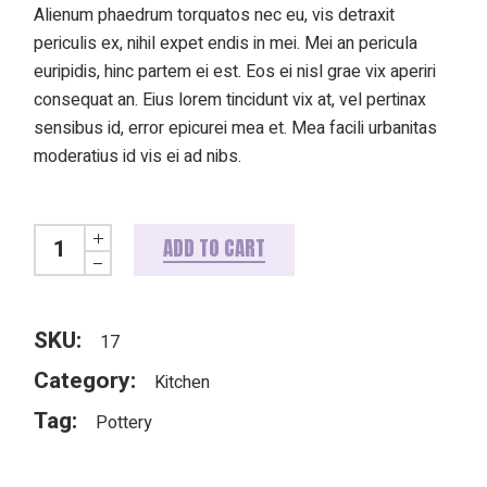
Alienum phaedrum torquatos nec eu, vis detraxit
periculis ex, nihil expet endis in mei. Mei an pericula
euripidis, hinc partem ei est. Eos ei nisl grae vix aperiri
consequat an. Eius lorem tincidunt vix at, vel pertinax
sensibus id, error epicurei mea et. Mea facili urbanitas
moderatius id vis ei ad nibs.
ADD TO CART
SKU:
17
Category:
Kitchen
Tag:
Pottery